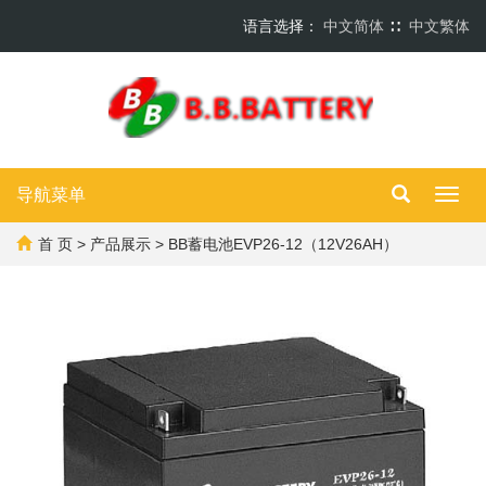
语言选择：
中文简体
∷
中文繁体
导航菜单
Toggl
navig
首 页
>
产品展示
> BB蓄电池EVP26-12（12V26AH）