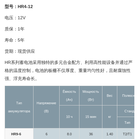
型号：HR4-12
电压：12V
质保：1年
寿命：5年
货期：现货供应
HR系列蓄电池采用独特的多元合金配方、利用高性能设备并通过严
格的温度控制，电池的板栅不仅厚度、重量均匀性好，且耐腐蚀性
强、浮充寿命长。
Ёмкость
Мощность
Вес
Полюсные
(Aч)
(Вт)
Тип
Напряжение
аккумулятора
(В)
Стандар
10 ч
15 мин
кг
Тип
HR9-6
6
8.0
36
1.40
T2/T1