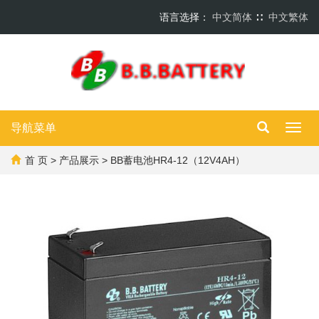
语言选择：
中文简体
∷
中文繁体
导航菜单
Toggl
navig
首 页
>
产品展示
> BB蓄电池HR4-12（12V4AH）