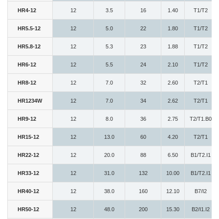
HR4-12
12
3.5
16
1.40
T1/T2
HR5.5-12
12
5.0
22
1.80
T1/T2
HR5.8-12
12
5.3
23
1.88
T1/T2
HR6-12
12
5.5
24
2.10
T1/T2
HR8-12
12
7.0
32
2.60
T2/T1
HR1234W
12
7.0
34
2.62
T2/T1
HR9-12
12
8.0
36
2.75
T2/T1.B0
HR15-12
12
13.0
60
4.20
T2/T1
HR22-12
12
20.0
88
6.50
B1/T2.I1
HR33-12
12
31.0
132
10.00
B1/T2.I1
HR40-12
12
38.0
160
12.10
B7/I2
HR50-12
12
48.0
200
15.30
B2/I1.I2